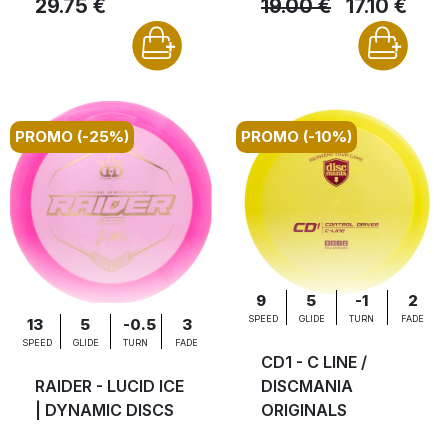
29.75 €
19.00 €
17.10 €
PROMO (-25%)
PROMO (-10%)
9
5
-1
2
SPEED
GLIDE
TURN
FADE
13
5
-0.5
3
SPEED
GLIDE
TURN
FADE
CD1 - C LINE /
RAIDER - LUCID ICE
DISCMANIA
| DYNAMIC DISCS
ORIGINALS