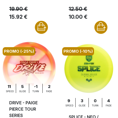
19.90 €
12.50 €
15.92 €
10.00 €
PROMO (-25%)
PROMO (-10%)
11
5
-1
2
SPEED
GLIDE
TURN
FADE
9
3
0
4
DRIVE - PAIGE
SPEED
GLIDE
TURN
FADE
PIERCE TOUR
SERIES
SPLICE - NEO /