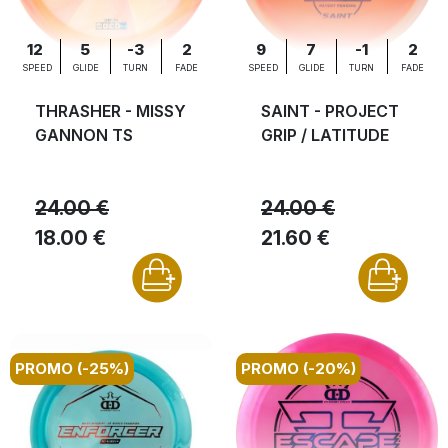
12
5
-3
2
9
7
-1
2
SPEED
GLIDE
TURN
FADE
SPEED
GLIDE
TURN
FADE
THRASHER - MISSY
SAINT - PROJECT
GANNON TS
GRIP / LATITUDE
24.00 €
24.00 €
18.00 €
21.60 €
PROMO (-25%)
PROMO (-20%)