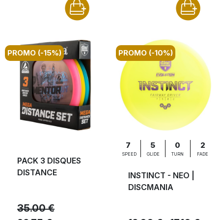
PROMO (-15%)
PROMO (-10%)
7
5
0
2
SPEED
GLIDE
TURN
FADE
PACK 3 DISQUES
DISTANCE
INSTINCT - NEO |
DISCMANIA
35.00 €