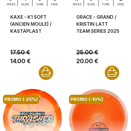
SPEED
GLIDE
TURN
FADE
SPEED
GLIDE
TURN
FADE
KAXE - K1 SOFT
GRACE - GRAND /
(ANCIEN MOULE) /
KRISTIN LATT
KASTAPLAST
TEAM SERIES 2025
17.50 €
25.00 €
14.00 €
20.00 €
PROMO (-25%)
PROMO (-10%)