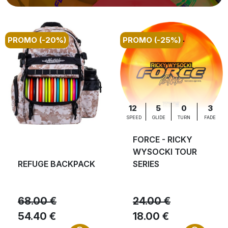
PROMO (-20%)
PROMO (-25%)
12
5
0
3
SPEED
GLIDE
TURN
FADE
FORCE - RICKY
WYSOCKI TOUR
REFUGE BACKPACK
SERIES
68.00 €
24.00 €
54.40 €
18.00 €