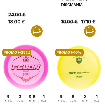
DISCMANIA
24.00 €
18.00 €
19.00 €
17.10 €
PROMO (-25%)
PROMO (-10%)
9
3
0.5
4
5
5
0
1
SPEED
GLIDE
TURN
FADE
SPEED
GLIDE
TURN
FADE