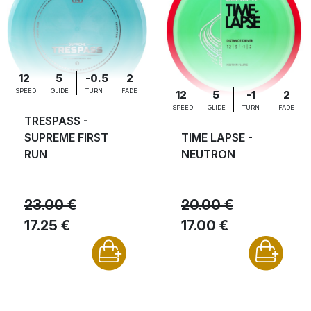
12
5
-0.5
2
SPEED
GLIDE
TURN
FADE
12
5
-1
2
SPEED
GLIDE
TURN
FADE
TRESPASS -
SUPREME FIRST
TIME LAPSE -
RUN
NEUTRON
23.00 €
20.00 €
17.25 €
17.00 €