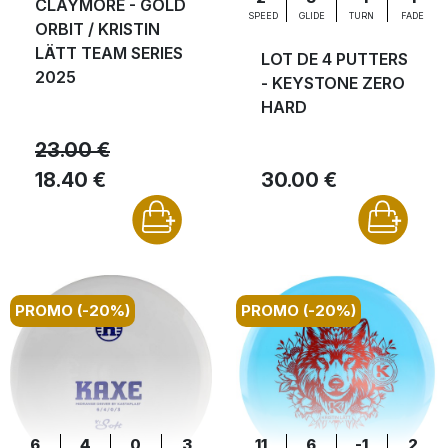
CLAYMORE - GOLD
SPEED
GLIDE
TURN
FADE
ORBIT / KRISTIN
LÄTT TEAM SERIES
LOT DE 4 PUTTERS
2025
- KEYSTONE ZERO
HARD
23.00 €
18.40 €
30.00 €
PROMO (-20%)
PROMO (-20%)
6
4
0
3
11
6
-1
2