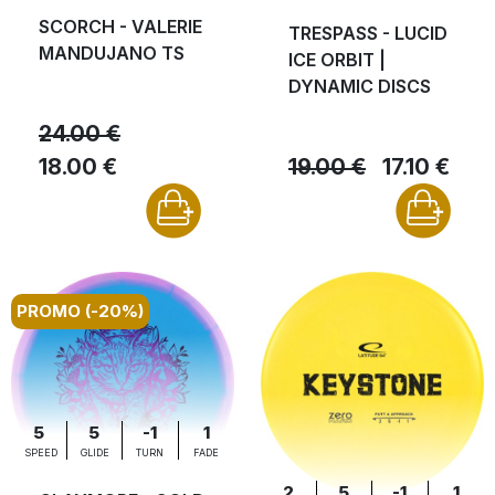
SCORCH - VALERIE
TRESPASS - LUCID
MANDUJANO TS
ICE ORBIT |
DYNAMIC DISCS
24.00 €
18.00 €
19.00 €
17.10 €
PROMO (-20%)
5
5
-1
1
SPEED
GLIDE
TURN
FADE
2
5
-1
1