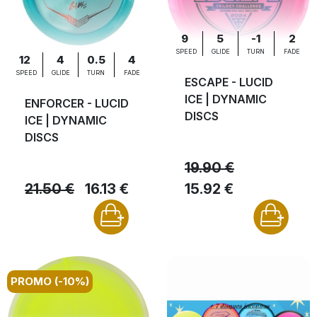
9
5
-1
2
SPEED
GLIDE
TURN
FADE
12
4
0.5
4
SPEED
GLIDE
TURN
FADE
ESCAPE - LUCID
ICE | DYNAMIC
ENFORCER - LUCID
DISCS
ICE | DYNAMIC
DISCS
19.90 €
21.50 €
16.13 €
15.92 €
PROMO (-10%)