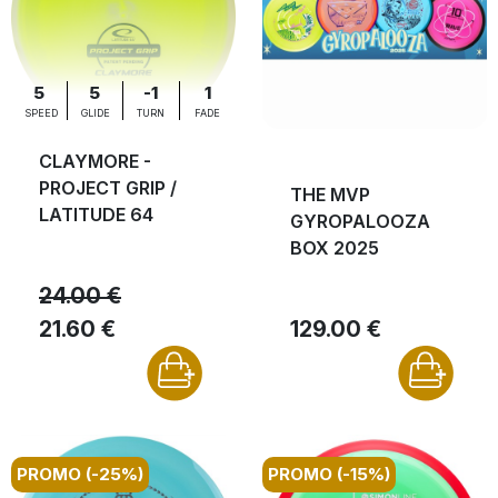
5
5
-1
1
SPEED
GLIDE
TURN
FADE
CLAYMORE -
PROJECT GRIP /
THE MVP
LATITUDE 64
GYROPALOOZA
BOX 2025
24.00 €
21.60 €
129.00 €
PROMO (-25%)
PROMO (-15%)