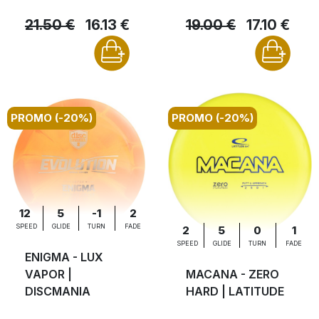
21.50 €
16.13 €
19.00 €
17.10 €
PROMO (-20%)
PROMO (-20%)
12
5
-1
2
SPEED
GLIDE
TURN
FADE
2
5
0
1
SPEED
GLIDE
TURN
FADE
ENIGMA - LUX
VAPOR |
MACANA - ZERO
DISCMANIA
HARD | LATITUDE