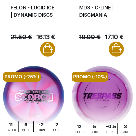
FELON - LUCID ICE
MD3 - C-LINE |
| DYNAMIC DISCS
DISCMANIA
21.50 €
16.13 €
19.00 €
17.10 €
PROMO (-25%)
PROMO (-10%)
11
6
-2
2
12
5
-0.5
3
SPEED
GLIDE
TURN
FADE
SPEED
GLIDE
TURN
FADE