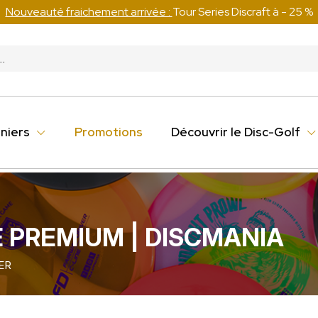
Nouveauté fraichement arrivée :
Tour Series Discraft à - 25 %
niers
Promotions
Découvrir le Disc-Golf
 PREMIUM | DISCMANIA
ER