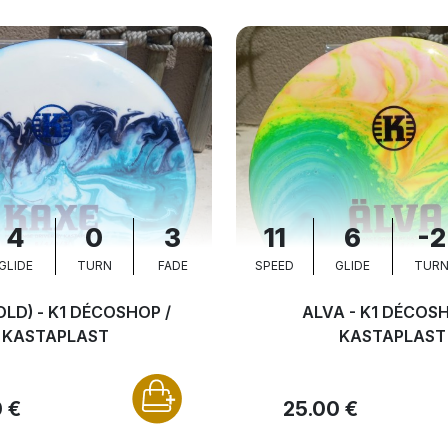
4
0
3
11
6
-2
GLIDE
TURN
FADE
SPEED
GLIDE
TUR
OLD) - K1 DÉCOSHOP /
ALVA - K1 DÉCOSH
KASTAPLAST
KASTAPLAST
 €
25.00 €