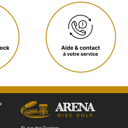
F
19, rue des Ouvriers