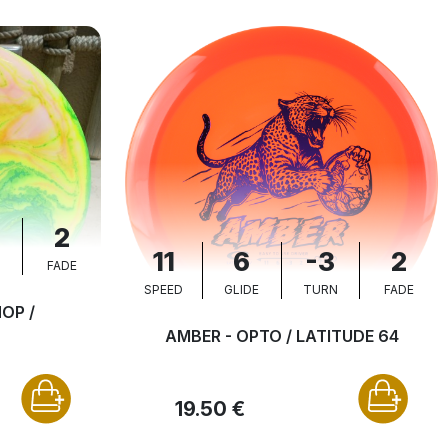
2
11
6
-3
2
N
FADE
SPEED
GLIDE
TURN
FADE
OP /
AMBER - OPTO / LATITUDE 64
19.50 €