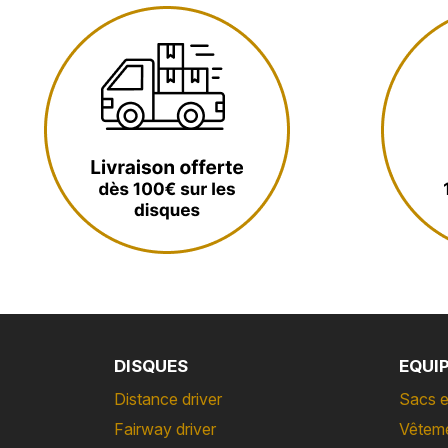
DISQUES
EQUI
Distance driver
Sacs e
Fairway driver
Vêtem