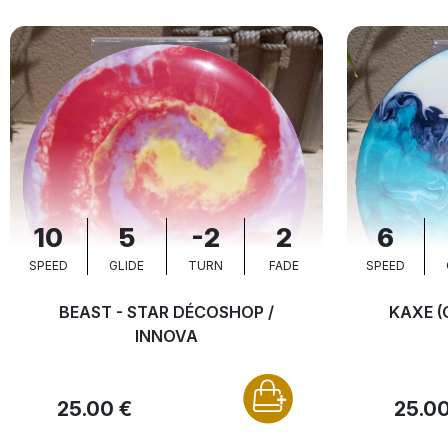
10
5
-2
2
6
SPEED
GLIDE
TURN
FADE
SPEED
BEAST - STAR DÉCOSHOP /
KAXE (
INNOVA
25.00 €
25.00