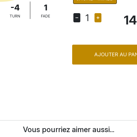
-4
1
1
14
TURN
FADE
AJOUTER AU PAN
Vous pourriez aimer aussi...