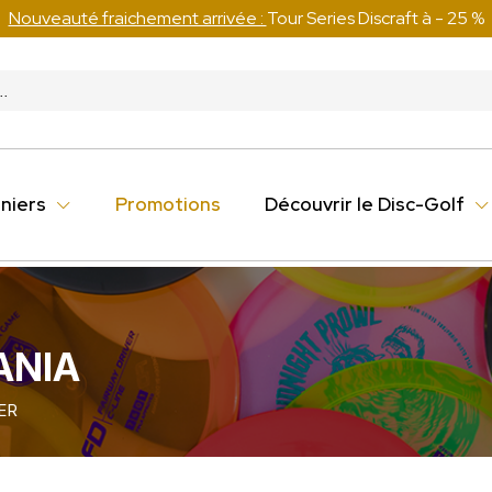
Nouveauté fraichement arrivée :
Tour Series Discraft à - 25 %
niers
Promotions
Découvrir le Disc-Golf
ANIA
ER