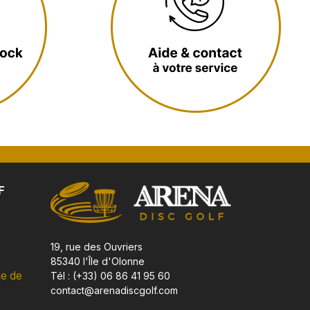
F
19, rue des Ouvriers
85340 l'Île d'Olonne
ue de
Tél : (+33) 06 86 41 95 60
contact@arenadiscgolf.com