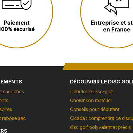
PEMENTS
DÉCOUVRIR LE DISC GOL
t sacoches
Débuter le Disc-golf
ents
Choisir son matériel
soires
Conseils pour débutant
t repose sac
Cicada : comprendre ce disq
disc golf polyvalent et précis
ERS