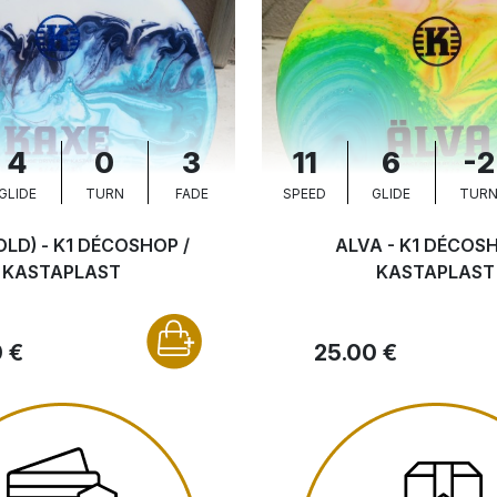
4
0
3
11
6
-2
GLIDE
TURN
FADE
SPEED
GLIDE
TUR
OLD) - K1 DÉCOSHOP /
ALVA - K1 DÉCOSH
KASTAPLAST
KASTAPLAST
 €
25.00 €