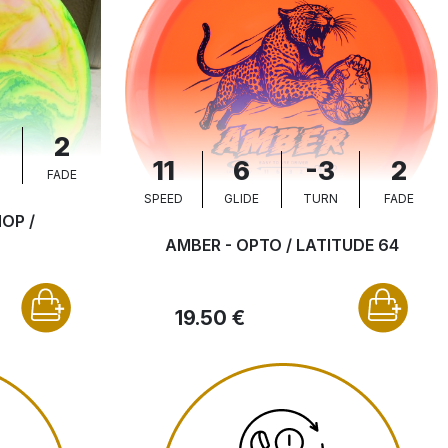
2
11
6
-3
2
N
FADE
SPEED
GLIDE
TURN
FADE
OP /
AMBER - OPTO / LATITUDE 64
19.50 €