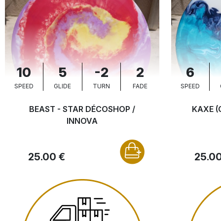
10
5
-2
2
6
SPEED
GLIDE
TURN
FADE
SPEED
BEAST - STAR DÉCOSHOP /
KAXE (
INNOVA
25.00 €
25.00