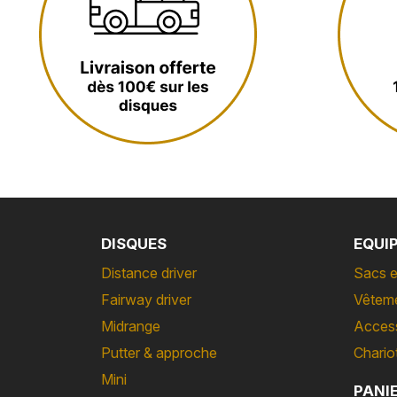
DISQUES
EQUI
Distance driver
Sacs e
Fairway driver
Vêtem
Midrange
Acces
Putter & approche
Chario
Mini
PANI