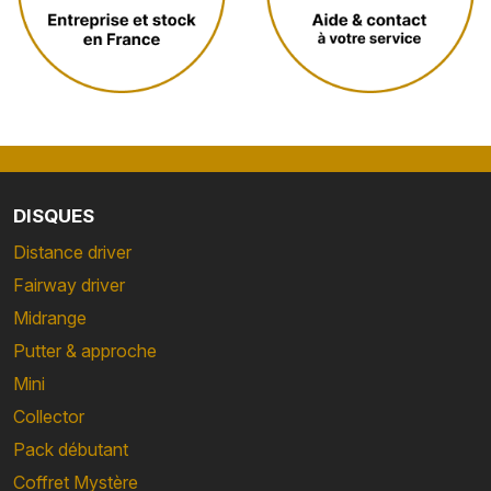
DISQUES
Distance driver
Fairway driver
Midrange
Putter & approche
Mini
Collector
Pack débutant
Coffret Mystère