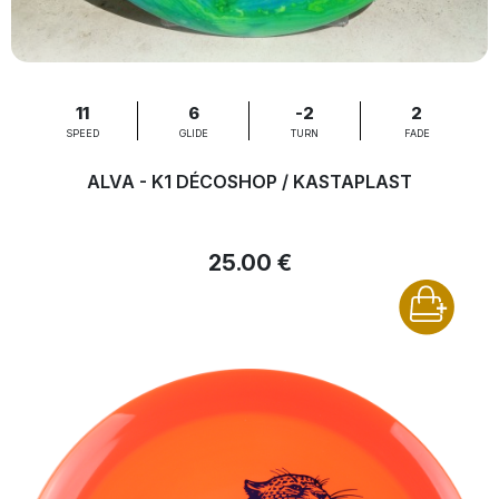
11
6
-2
2
SPEED
GLIDE
TURN
FADE
ALVA - K1 DÉCOSHOP / KASTAPLAST
25.00 €