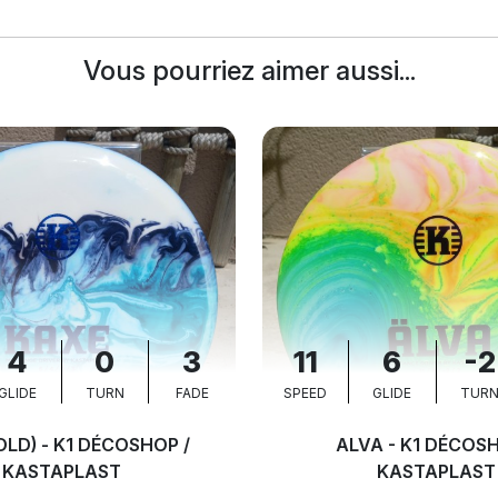
Vous pourriez aimer aussi...
4
0
3
11
6
-2
GLIDE
TURN
FADE
SPEED
GLIDE
TUR
OLD) - K1 DÉCOSHOP /
ALVA - K1 DÉCOSH
KASTAPLAST
KASTAPLAST