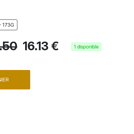
- 173G
.50
16.13 €
1 disponible
IER