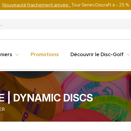
Nouveauté fraichement arrivée :
Tour Series Discraft à - 25 %
niers
Promotions
Découvrir le Disc-Golf
E | DYNAMIC DISCS
ER