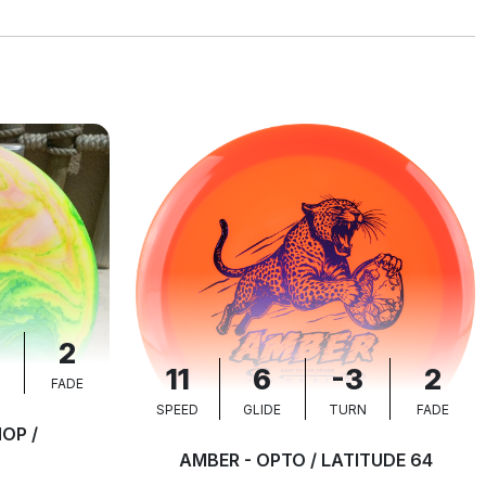
2
11
6
-3
2
N
FADE
SPEED
GLIDE
TURN
FADE
OP /
AMBER - OPTO / LATITUDE 64