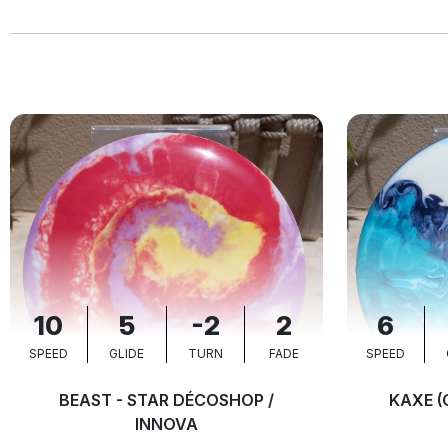
10
5
-2
2
6
SPEED
GLIDE
TURN
FADE
SPEED
BEAST - STAR DÉCOSHOP /
KAXE (
INNOVA