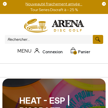
Frais de port offert pour 100 € d'achat sur les
disques
MENU
Connexion
Panier
0
HEAT - ESP |