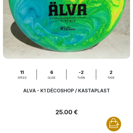
11
6
-2
2
SPEED
GLIDE
TURN
FADE
ALVA - K1 DÉCOSHOP / KASTAPLAST
25.00 €