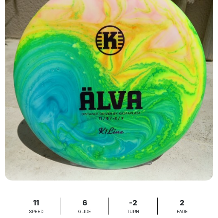
11
6
-2
2
SPEED
GLIDE
TURN
FADE