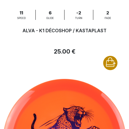
11
6
-2
2
SPEED
GLIDE
TURN
FADE
ALVA - K1 DÉCOSHOP / KASTAPLAST
25.00 €