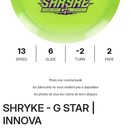
13
6
-2
2
SPEED
GLIDE
TURN
FADE
Photo non contractuelle
les fabricants ne nous mettent pas à disposition
les photos de tous les coloris de leurs disques
SHRYKE - G STAR |
INNOVA