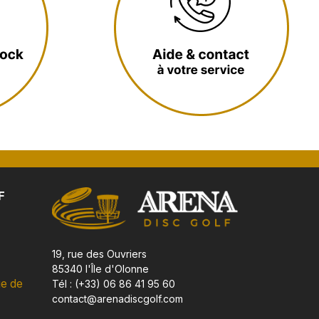
F
19, rue des Ouvriers
85340 l'Île d'Olonne
ue de
Tél : (+33) 06 86 41 95 60
contact@arenadiscgolf.com