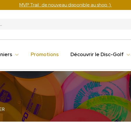
MVP Trail : de nouveau disponible au shop :)
niers
Promotions
Découvrir le Disc-Golf
ER