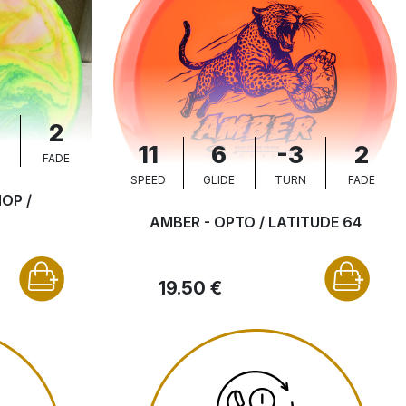
2
11
6
-3
2
N
FADE
SPEED
GLIDE
TURN
FADE
OP /
AMBER - OPTO / LATITUDE 64
19.50 €