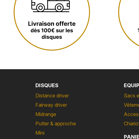
DISQUES
EQUI
Distance driver
Sacs e
Fairway driver
Vêtem
Midrange
Acces
Putter & approche
Chario
Mini
PANI