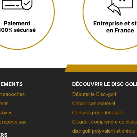
PEMENTS
DÉCOUVRIR LE DISC GOL
t sacoches
Débuter le Disc-golf
ents
Choisir son matériel
soires
Conseils pour débutant
t repose sac
Cicada : comprendre ce disq
disc golf polyvalent et précis
ERS