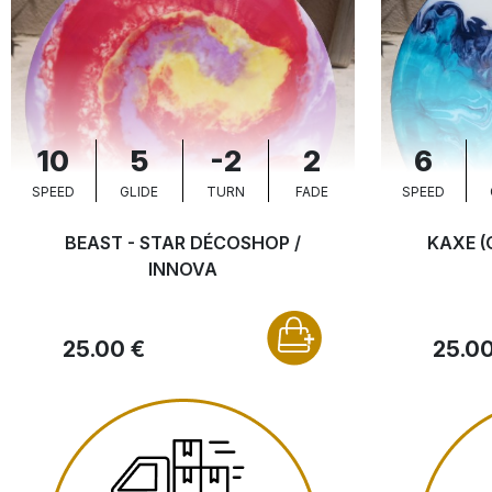
10
5
-2
2
6
SPEED
GLIDE
TURN
FADE
SPEED
BEAST - STAR DÉCOSHOP /
KAXE (
INNOVA
25.00 €
25.00