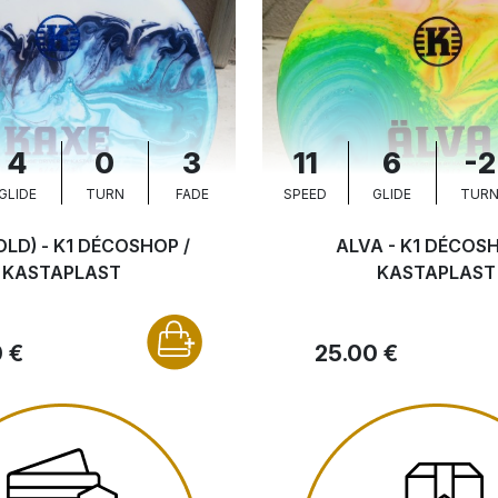
4
0
3
11
6
-2
GLIDE
TURN
FADE
SPEED
GLIDE
TUR
OLD) - K1 DÉCOSHOP /
ALVA - K1 DÉCOSH
KASTAPLAST
KASTAPLAST
 €
25.00 €