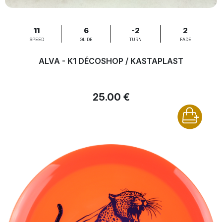
11
6
-2
2
SPEED
GLIDE
TURN
FADE
ALVA - K1 DÉCOSHOP / KASTAPLAST
25.00 €