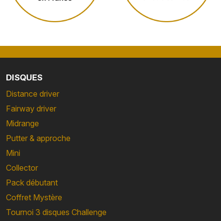
DISQUES
Distance driver
Fairway driver
Midrange
Putter & approche
Mini
Collector
Pack débutant
Coffret Mystère
Tournoi 3 disques Challenge