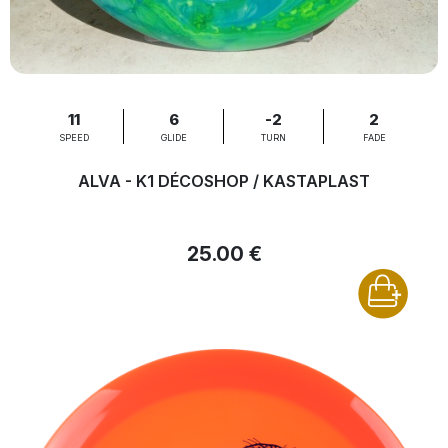
11
6
-2
2
SPEED
GLIDE
TURN
FADE
ALVA - K1 DÉCOSHOP / KASTAPLAST
25.00 €