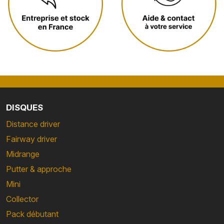
DISQUES
Distance driver
Fairway driver
Midrange
Putter & approche
Mini
Collector
Pack débutant