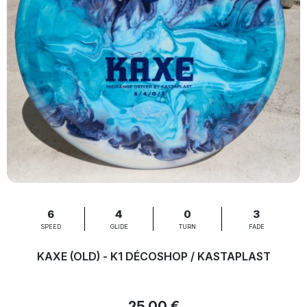
6
4
0
3
SPEED
GLIDE
TURN
FADE
KAXE (OLD) - K1 DÉCOSHOP / KASTAPLAST
25.00 €