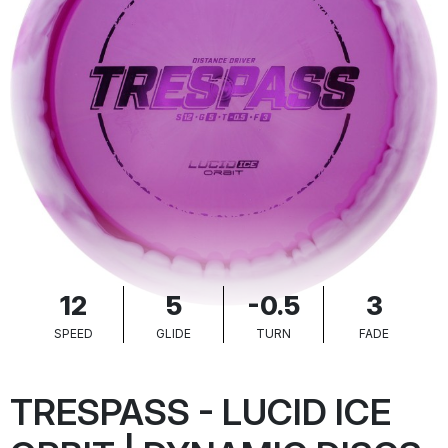
12
5
-0.5
3
SPEED
GLIDE
TURN
FADE
TRESPASS - LUCID ICE