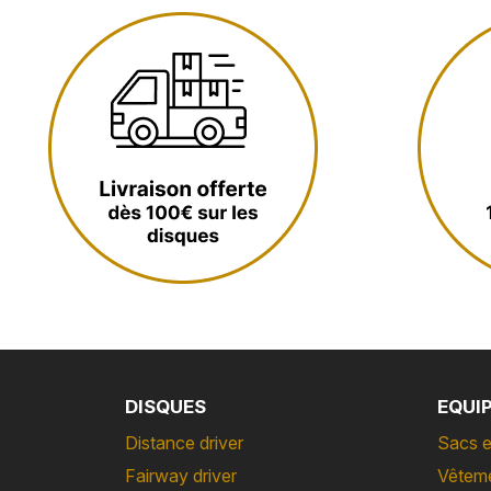
DISQUES
EQUI
Distance driver
Sacs e
Fairway driver
Vêtem