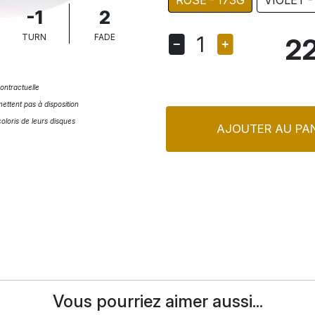
ROSE - 173G
VIOLET -
-1
2
1
TURN
FADE
22
ontractuelle
ettent pas à disposition
coloris de leurs disques
AJOUTER AU PAN
Vous pourriez aimer aussi...