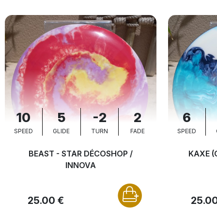
10
5
-2
2
6
SPEED
GLIDE
TURN
FADE
SPEED
BEAST - STAR DÉCOSHOP /
KAXE (
INNOVA
25.00 €
25.00