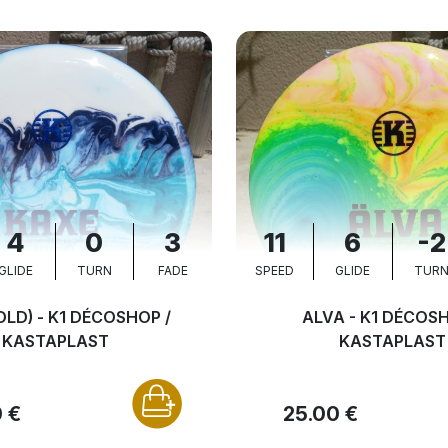
4
0
3
11
6
-2
GLIDE
TURN
FADE
SPEED
GLIDE
TUR
OLD) - K1 DÉCOSHOP /
ALVA - K1 DÉCOSH
KASTAPLAST
KASTAPLAST
 €
25.00 €