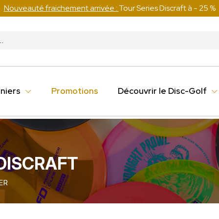
Nouveauté fraichement arrivée :
Tour Series Discraft à - 25 %
niers
Promotions
Découvrir le Disc-Golf
 DISCRAFT
ER