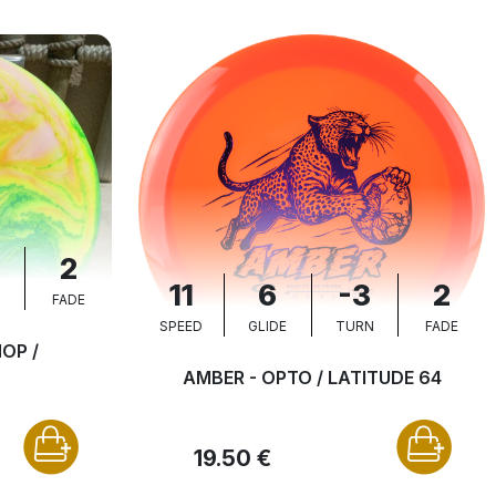
2
11
6
-3
2
N
FADE
SPEED
GLIDE
TURN
FADE
OP /
AMBER - OPTO / LATITUDE 64
19.50 €