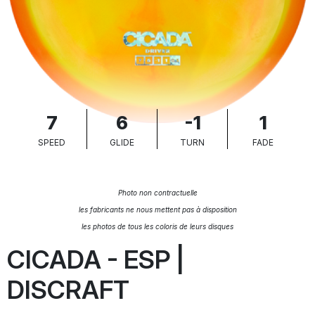
7
6
-1
1
SPEED
GLIDE
TURN
FADE
Photo non contractuelle
les fabricants ne nous mettent pas à disposition
les photos de tous les coloris de leurs disques
CICADA - ESP |
DISCRAFT