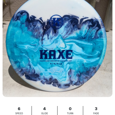
6
4
0
3
SPEED
GLIDE
TURN
FADE