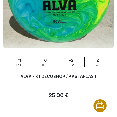
11
6
-2
2
SPEED
GLIDE
TURN
FADE
ALVA - K1 DÉCOSHOP / KASTAPLAST
25.00 €