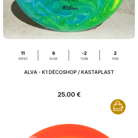
11
6
-2
2
SPEED
GLIDE
TURN
FADE
ALVA - K1 DÉCOSHOP / KASTAPLAST
25.00 €