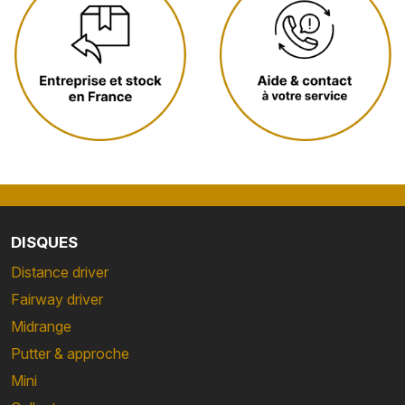
DISQUES
Distance driver
Fairway driver
Midrange
Putter & approche
Mini