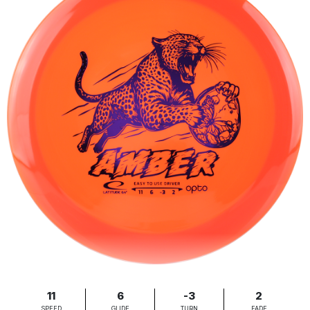
11
6
-3
2
SPEED
GLIDE
TURN
FADE