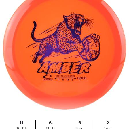
11
6
-3
2
SPEED
GLIDE
TURN
FADE