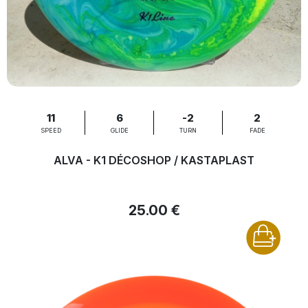
11
6
-2
2
SPEED
GLIDE
TURN
FADE
ALVA - K1 DÉCOSHOP / KASTAPLAST
25.00 €