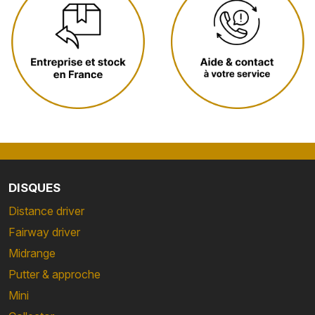
DISQUES
Distance driver
Fairway driver
Midrange
Putter & approche
Mini