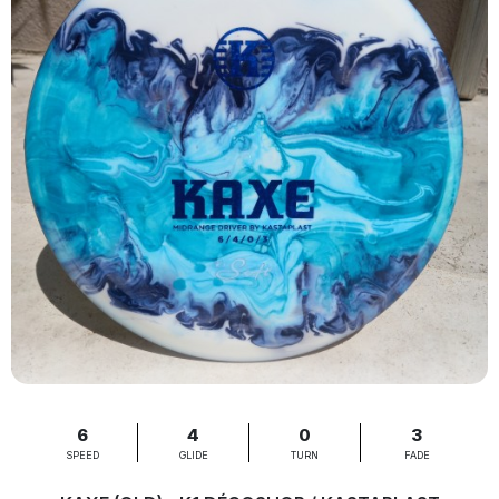
6
4
0
3
SPEED
GLIDE
TURN
FADE