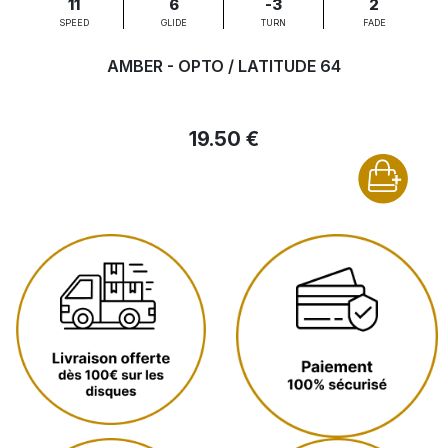
11
6
-3
2
SPEED
GLIDE
TURN
FADE
AMBER - OPTO / LATITUDE 64
19.50 €