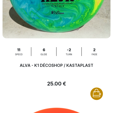
11
6
-2
2
SPEED
GLIDE
TURN
FADE
ALVA - K1 DÉCOSHOP / KASTAPLAST
25.00 €