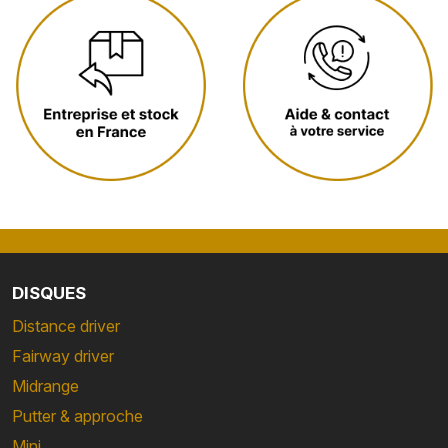
DISQUES
Distance driver
Fairway driver
Midrange
Putter & approche
Mini