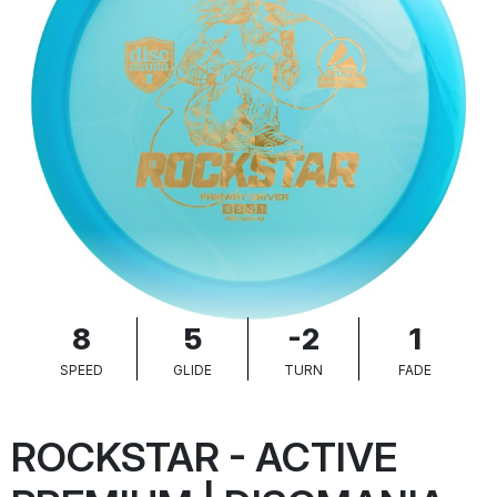
8
5
-2
1
SPEED
GLIDE
TURN
FADE
ROCKSTAR - ACTIVE