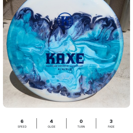
6
4
0
3
SPEED
GLIDE
TURN
FADE