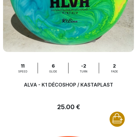
11
6
-2
2
SPEED
GLIDE
TURN
FADE
ALVA - K1 DÉCOSHOP / KASTAPLAST
25.00 €