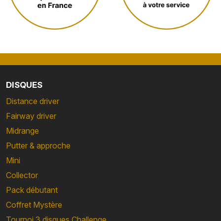
DISQUES
Distance driver
Fairway driver
Midrange
Putter & approche
Mini
Collector
Pack débutant
Coffret Mystère
Tournoi 3 disques Challenge