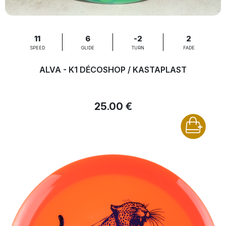
11
6
-2
2
SPEED
GLIDE
TURN
FADE
ALVA - K1 DÉCOSHOP / KASTAPLAST
25.00 €