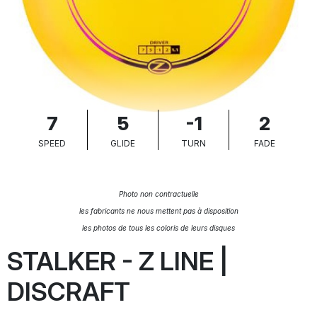
7
5
-1
2
SPEED
GLIDE
TURN
FADE
Photo non contractuelle
les fabricants ne nous mettent pas à disposition
les photos de tous les coloris de leurs disques
STALKER - Z LINE |
DISCRAFT