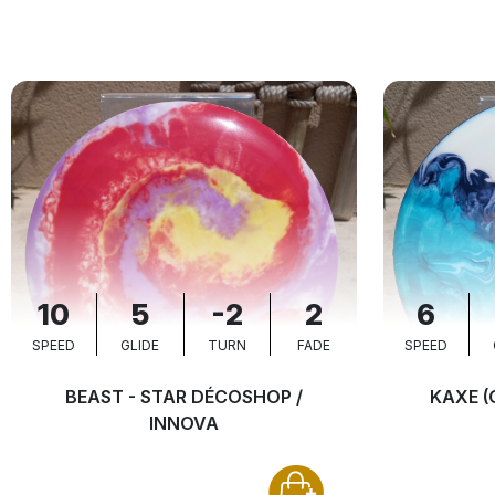
10
5
-2
2
6
SPEED
GLIDE
TURN
FADE
SPEED
BEAST - STAR DÉCOSHOP /
KAXE (
INNOVA