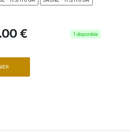
E - 175/176 GR
JAUNE - 175/176 GR
.00 €
1 disponible
IER