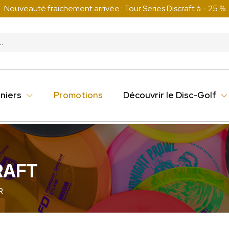
Nouveauté fraichement arrivée :
Tour Series Discraft à - 25 %
niers
Promotions
Découvrir le Disc-Golf
CRAFT
R