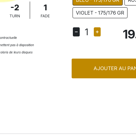
BLEU - 175/176 GR
ROS
-2
1
VIOLET - 175/176 GR
TURN
FADE
1
19
ontractuelle
ettent pas à disposition
coloris de leurs disques
AJOUTER AU PAN