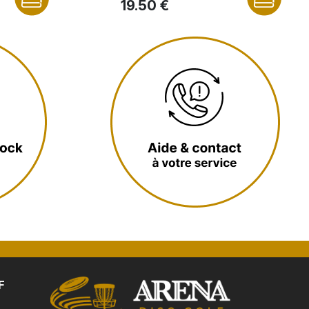
19.50 €
F