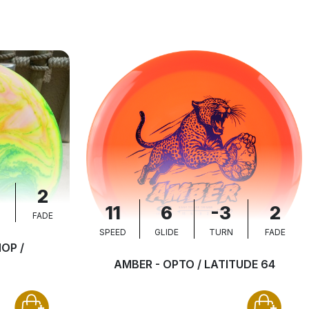
2
11
6
-3
2
N
FADE
SPEED
GLIDE
TURN
FADE
OP /
AMBER - OPTO / LATITUDE 64