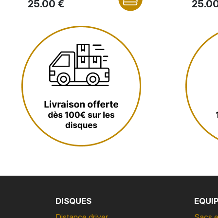
25.00 €
25.00
DISQUES
EQUI
Distance driver
Sacs e