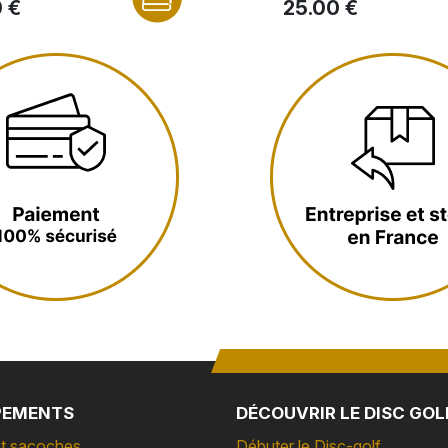
 €
25.00 €
PEMENTS
DÉCOUVRIR LE DISC GOL
t sacoches
Débuter le Disc-golf