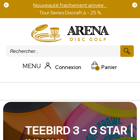
 :
Frais de port offert pour 100 € d'achat sur les
disques
MENU
Connexion
Panier
0
TEEBIRD 3 - G STAR |