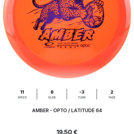
11
6
-3
2
SPEED
GLIDE
TURN
FADE
AMBER - OPTO / LATITUDE 64
19.50 €