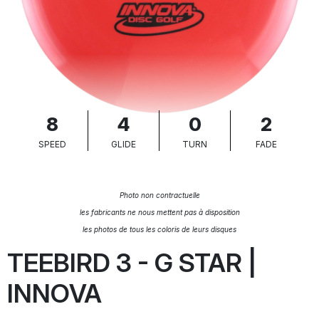
8
4
0
2
SPEED
GLIDE
TURN
FADE
Photo non contractuelle
les fabricants ne nous mettent pas à disposition
les photos de tous les coloris de leurs disques
TEEBIRD 3 - G STAR |
INNOVA