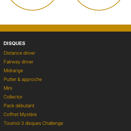
DISQUES
Distance driver
Fairway driver
Midrange
Putter & approche
Mini
Collector
Pack débutant
Coffret Mystère
Tournoi 3 disques Challenge