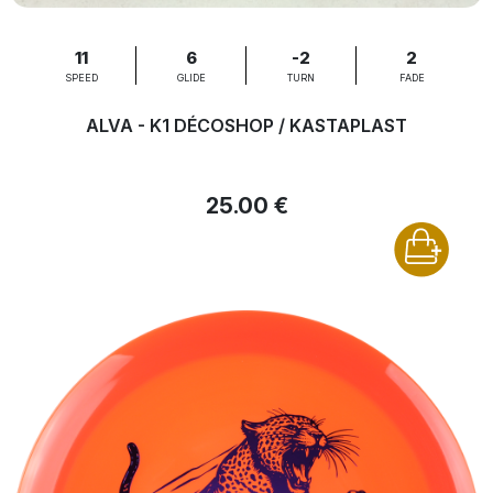
11
6
-2
2
SPEED
GLIDE
TURN
FADE
ALVA - K1 DÉCOSHOP / KASTAPLAST
25.00 €