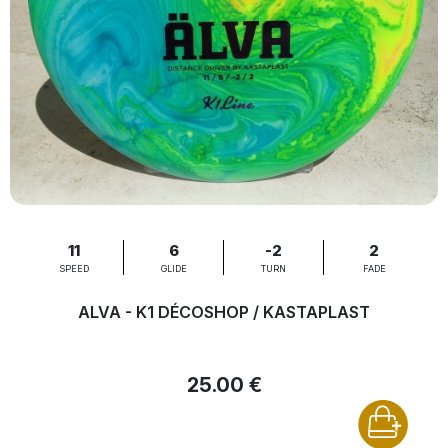
11
6
-2
2
SPEED
GLIDE
TURN
FADE
ALVA - K1 DÉCOSHOP / KASTAPLAST
25.00 €