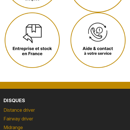
DISQUES
Distance driver
Fairway driver
Midrange