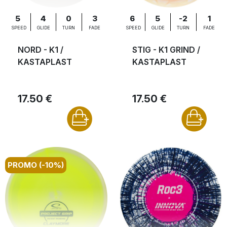
5
4
0
3
6
5
-2
1
SPEED
GLIDE
TURN
FADE
SPEED
GLIDE
TURN
FADE
NORD - K1 /
STIG - K1 GRIND /
KASTAPLAST
KASTAPLAST
17.50 €
17.50 €
PROMO (-10%)