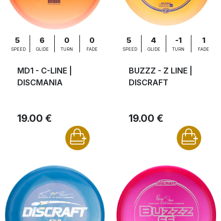
5
6
0
0
5
4
-1
1
SPEED
GLIDE
TURN
FADE
SPEED
GLIDE
TURN
FADE
MD1 - C-LINE |
BUZZZ - Z LINE |
DISCMANIA
DISCRAFT
19.00 €
19.00 €