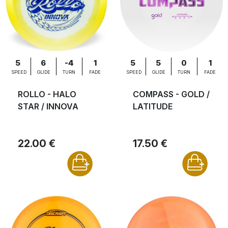
5
6
-4
1
5
5
0
1
SPEED
GLIDE
TURN
FADE
SPEED
GLIDE
TURN
FADE
ROLLO - HALO
COMPASS - GOLD /
STAR / INNOVA
LATITUDE
22.00 €
17.50 €