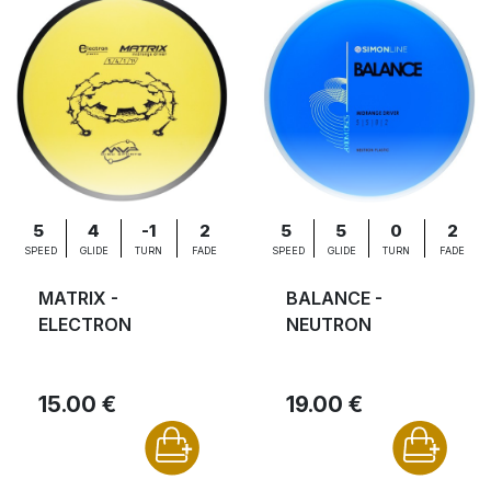
5
4
-1
2
5
5
0
2
SPEED
GLIDE
TURN
FADE
SPEED
GLIDE
TURN
FADE
MATRIX -
BALANCE -
ELECTRON
NEUTRON
15.00 €
19.00 €