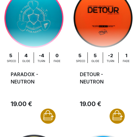
5
4
-4
0
5
5
-2
1
SPEED
GLIDE
TURN
FADE
SPEED
GLIDE
TURN
FADE
PARADOX -
DETOUR -
NEUTRON
NEUTRON
19.00 €
19.00 €