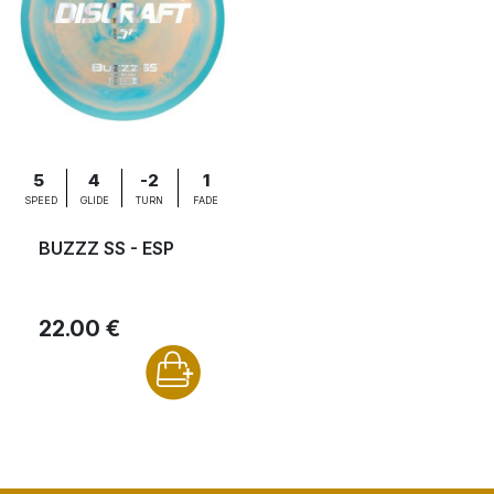
5
4
-2
1
SPEED
GLIDE
TURN
FADE
BUZZZ SS - ESP
22.00 €