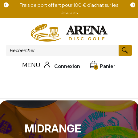
Frais de port offert pour 100 € d'achat sur les
disques
MENU
Connexion
Panier
0
MIDRANGE