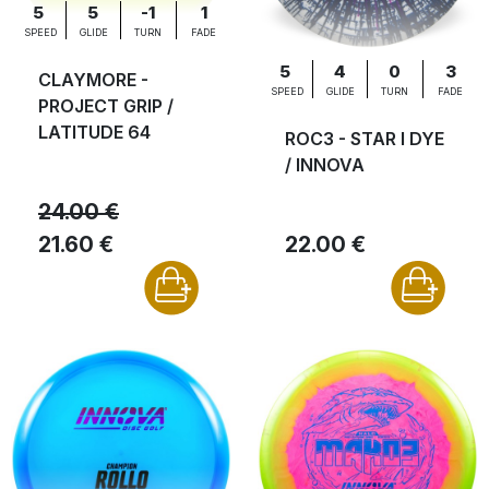
5
5
-1
1
SPEED
GLIDE
TURN
FADE
5
4
0
3
CLAYMORE -
SPEED
GLIDE
TURN
FADE
PROJECT GRIP /
LATITUDE 64
ROC3 - STAR I DYE
/ INNOVA
24.00 €
21.60 €
22.00 €