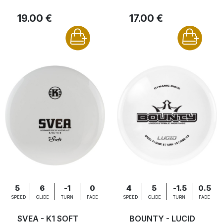
19.00 €
17.00 €
5
6
-1
0
4
5
-1.5
0.5
SPEED
GLIDE
TURN
FADE
SPEED
GLIDE
TURN
FADE
SVEA - K1 SOFT
BOUNTY - LUCID