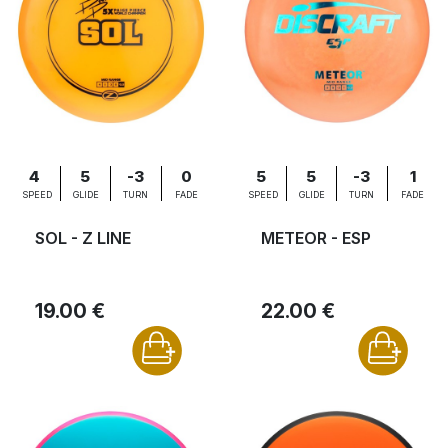
4
5
-3
0
5
5
-3
1
SPEED
GLIDE
TURN
FADE
SPEED
GLIDE
TURN
FADE
SOL - Z LINE
METEOR - ESP
19.00 €
22.00 €