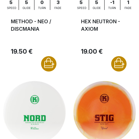
5
5
0
3
5
5
-1
1
SPEED
GLIDE
TURN
FADE
SPEED
GLIDE
TURN
FADE
METHOD - NEO /
HEX NEUTRON -
DISCMANIA
AXIOM
19.50 €
19.00 €