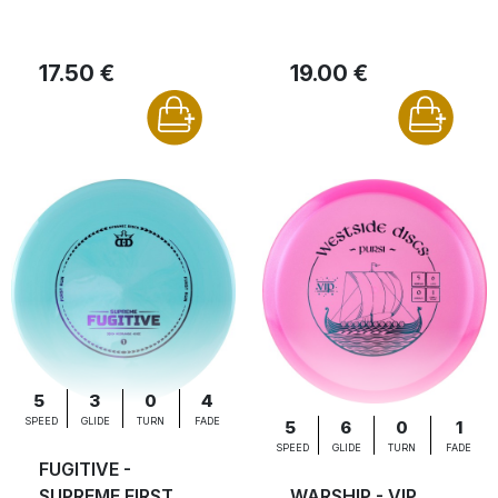
17.50 €
19.00 €
5
3
0
4
SPEED
GLIDE
TURN
FADE
5
6
0
1
SPEED
GLIDE
TURN
FADE
FUGITIVE -
SUPREME FIRST
WARSHIP - VIP