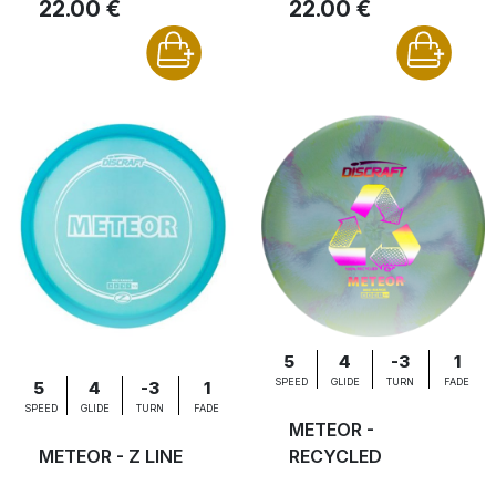
22.00 €
22.00 €
5
4
-3
1
SPEED
GLIDE
TURN
FADE
5
4
-3
1
SPEED
GLIDE
TURN
FADE
METEOR -
METEOR - Z LINE
RECYCLED