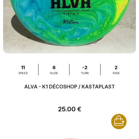
11
6
-2
2
SPEED
GLIDE
TURN
FADE
ALVA - K1 DÉCOSHOP / KASTAPLAST
25.00 €