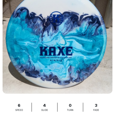
6
4
0
3
SPEED
GLIDE
TURN
FADE