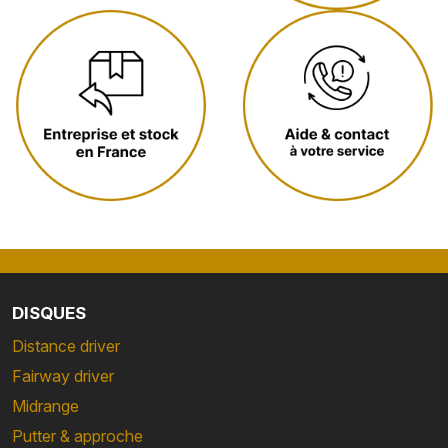
DISQUES
Distance driver
Fairway driver
Midrange
Putter & approche