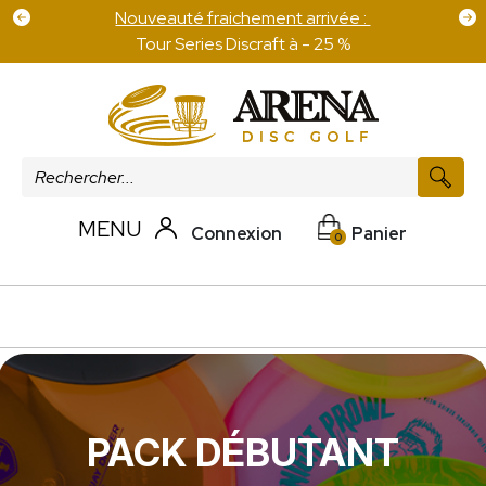
Nouveauté fraichement arrivée :
Tour Series Discraft à - 25 %
MENU
Connexion
Panier
0
PACK DÉBUTANT