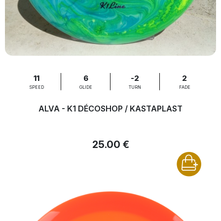
11
6
-2
2
SPEED
GLIDE
TURN
FADE
ALVA - K1 DÉCOSHOP / KASTAPLAST
25.00 €