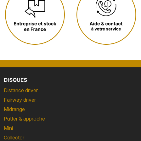
DISQUES
Distance driver
Fairway driver
Midrange
Putter & approche
Mini
Collector