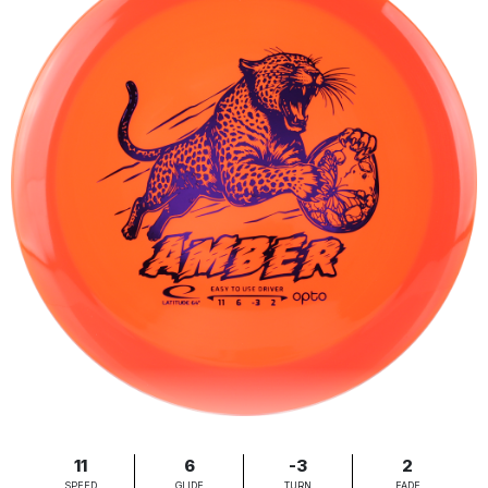
11
6
-3
2
SPEED
GLIDE
TURN
FADE