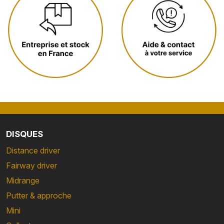
DISQUES
Distance driver
Fairway driver
Midrange
Putter & approche
Mini