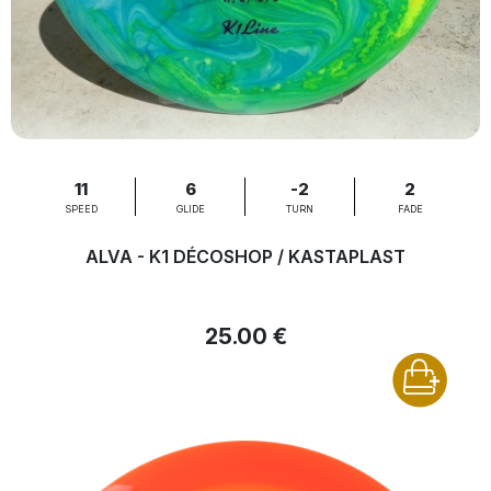
11
6
-2
2
SPEED
GLIDE
TURN
FADE
ALVA - K1 DÉCOSHOP / KASTAPLAST
25.00 €