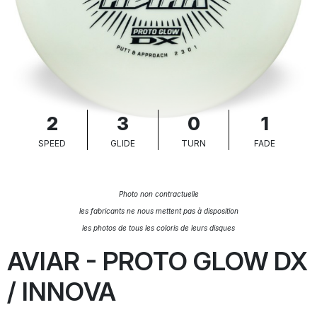
2
3
0
1
SPEED
GLIDE
TURN
FADE
Photo non contractuelle
les fabricants ne nous mettent pas à disposition
les photos de tous les coloris de leurs disques
AVIAR - PROTO GLOW DX
/ INNOVA