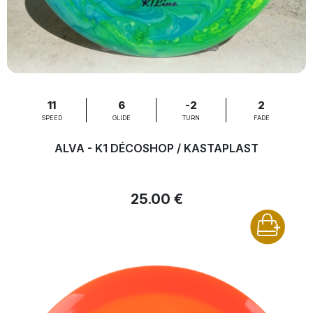
11
6
-2
2
SPEED
GLIDE
TURN
FADE
ALVA - K1 DÉCOSHOP / KASTAPLAST
25.00 €