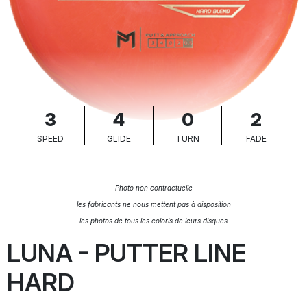
3
4
0
2
SPEED
GLIDE
TURN
FADE
Photo non contractuelle
les fabricants ne nous mettent pas à disposition
les photos de tous les coloris de leurs disques
LUNA - PUTTER LINE
HARD