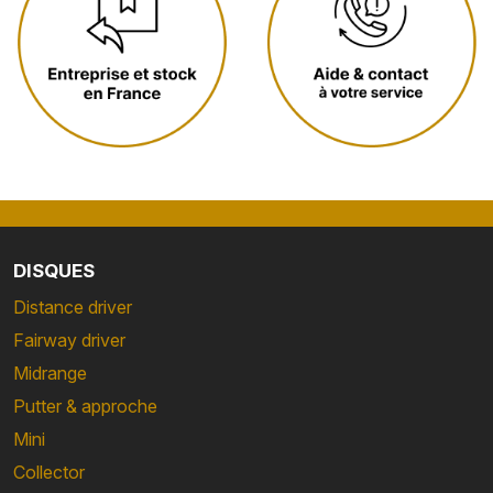
DISQUES
Distance driver
Fairway driver
Midrange
Putter & approche
Mini
Collector