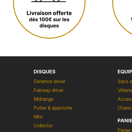
DISQUES
EQUI
Distance driver
Sacs e
Fairway driver
Vêtem
Midrange
Acces
Putter & approche
Chario
Mini
PANI
Collector
Panier