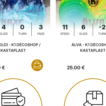
4
0
3
11
6
-2
GLIDE
TURN
FADE
SPEED
GLIDE
TUR
OLD) - K1 DÉCOSHOP /
ALVA - K1 DÉCOSH
KASTAPLAST
KASTAPLAST
 €
25.00 €