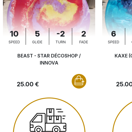
10
5
-2
2
6
SPEED
GLIDE
TURN
FADE
SPEED
BEAST - STAR DÉCOSHOP /
KAXE (
INNOVA
25.00 €
25.00