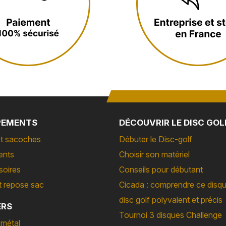
PEMENTS
DÉCOUVRIR LE DISC GOL
t sacoches
Débuter le Disc-golf
ents
Choisir son matériel
soires
Conseils pour débutant
t repose sac
Cicada : comprendre ce disq
disc golf polyvalent et précis
ERS
Tournoi 3 disques Challenge
 métal