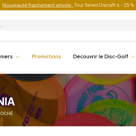
Nouveauté fraichement arrivée :
Tour Series Discraft à - 25 %
niers
Promotions
Découvrir le Disc-Golf
NIA
ROCHE