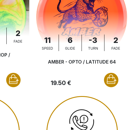
2
11
6
-3
2
N
FADE
SPEED
GLIDE
TURN
FADE
OP /
AMBER - OPTO / LATITUDE 64
19.50 €