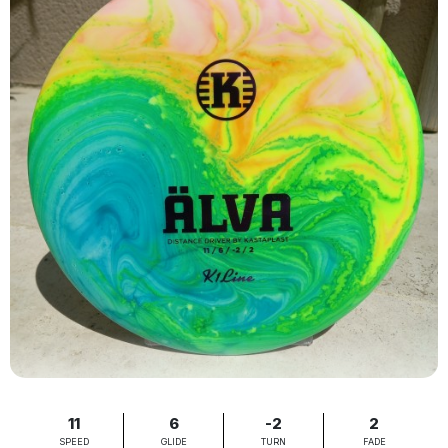
11
6
-2
2
SPEED
GLIDE
TURN
FADE