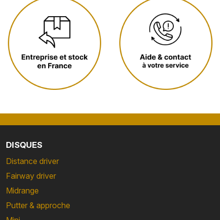
DISQUES
Distance driver
Fairway driver
Midrange
Putter & approche
Mini