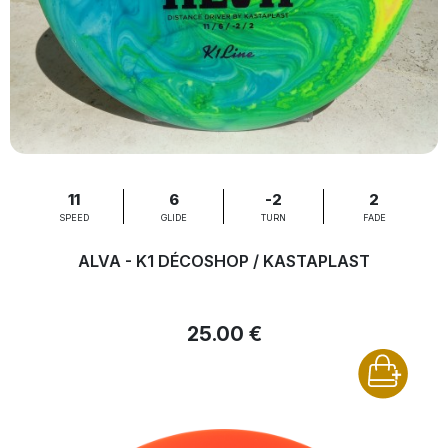
11
6
-2
2
SPEED
GLIDE
TURN
FADE
ALVA - K1 DÉCOSHOP / KASTAPLAST
25.00 €