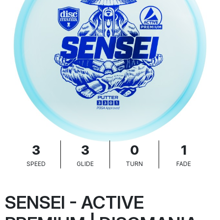
3
3
0
1
SPEED
GLIDE
TURN
FADE
SENSEI - ACTIVE