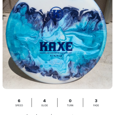
6
4
0
3
SPEED
GLIDE
TURN
FADE