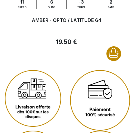
11
6
-3
2
SPEED
GLIDE
TURN
FADE
AMBER - OPTO / LATITUDE 64
19.50 €