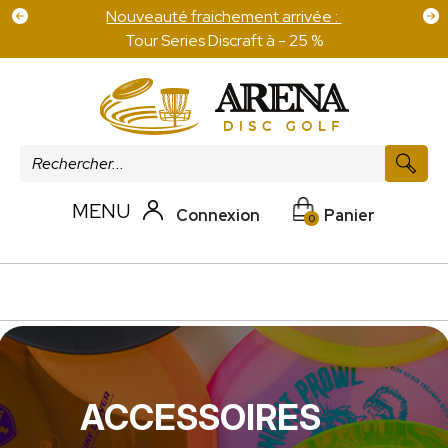
Nouveauté fraichement arrivée :
Tour Series Discraft à - 25 %
MENU
Connexion
Panier
0
ACCESSOIRES