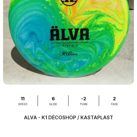
11
6
-2
2
SPEED
GLIDE
TURN
FADE
ALVA - K1 DÉCOSHOP / KASTAPLAST