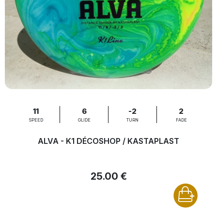
11
6
-2
2
SPEED
GLIDE
TURN
FADE
ALVA - K1 DÉCOSHOP / KASTAPLAST
25.00 €