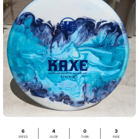
6
4
0
3
SPEED
GLIDE
TURN
FADE