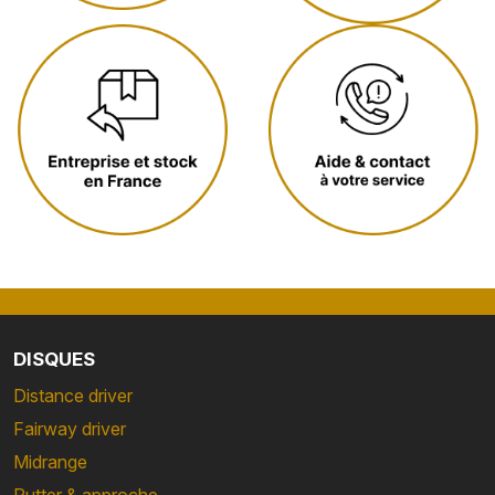
DISQUES
Distance driver
Fairway driver
Midrange
Putter & approche