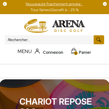
Nouveauté fraichement arrivée :
Tour Series Discraft à - 25 %
MENU
Connexion
Panier
0
CHARIOT REPOSE