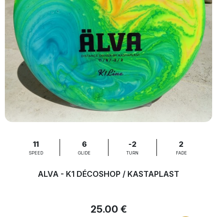
11
6
-2
2
SPEED
GLIDE
TURN
FADE
ALVA - K1 DÉCOSHOP / KASTAPLAST
25.00 €