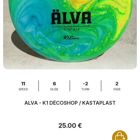
11
6
-2
2
SPEED
GLIDE
TURN
FADE
ALVA - K1 DÉCOSHOP / KASTAPLAST
25.00 €