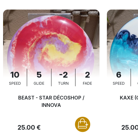
10
5
-2
2
6
SPEED
GLIDE
TURN
FADE
SPEED
BEAST - STAR DÉCOSHOP /
KAXE (
INNOVA
25.00 €
25.00