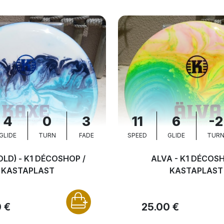
4
0
3
11
6
-2
GLIDE
TURN
FADE
SPEED
GLIDE
TUR
OLD) - K1 DÉCOSHOP /
ALVA - K1 DÉCOSH
KASTAPLAST
KASTAPLAST
 €
25.00 €