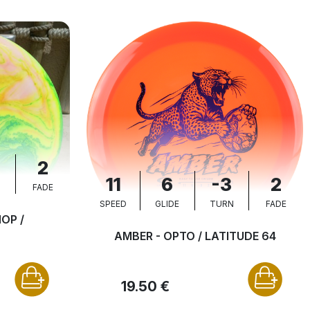
2
11
6
-3
2
N
FADE
SPEED
GLIDE
TURN
FADE
OP /
AMBER - OPTO / LATITUDE 64
19.50 €