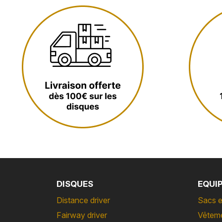
DISQUES
EQUI
Distance driver
Sacs e
Fairway driver
Vêtem