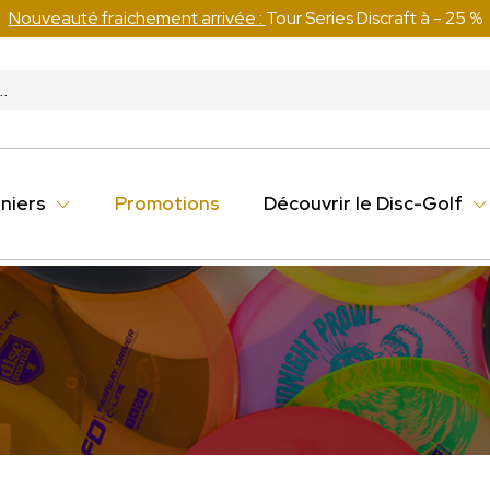
Nouveauté fraichement arrivée :
Tour Series Discraft à - 25 %
niers
Promotions
Découvrir le Disc-Golf