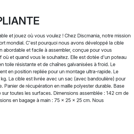
PLIANTE
able et jouez où vous voulez ! Chez Discmania, notre mission
sport mondial. C'est pourquoi nous avons développé la cible
on abordable et facile à assembler, conçue pour vous
lf où et quand vous le souhaitez. Elle est dotée d'un poteau
n toile résistante et de chaînes galvanisées à froid. Le
llent en position repliée pour un montage ultra-rapide. Le
 kg. La cible est livrée avec un sac (avec bandoulière) pour
e. Panier de récupération en maille polyester durable. Base
ble sur toutes les surfaces. Dimensions assemblée : 142 cm de
nsions en bagage à main : 75 x 25 x 25 cm. Nous