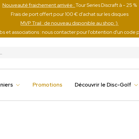
Nouveauté fraichement arrivée :
Tour Series Discraft à - 25 %
Frais de port offert pour 100 € d'achat sur les disques
MVP Trail : de nouveau disponible au shop :)
ubs et associations : nous contacter pour l'obtention d'un code
niers
Promotions
Découvrir le Disc-Golf