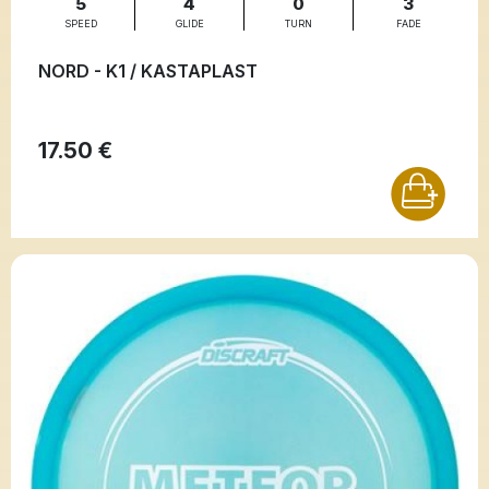
5
4
0
3
SPEED
GLIDE
TURN
FADE
NORD - K1 / KASTAPLAST
17.50 €