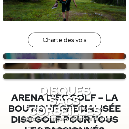
Charte des vols
DISQUES
ARENA DISC GOLF – LA
SACS
BOUTIQUE SPÉCIALISÉE
CORBEILLES
Pour découvrir avec l'essentiel
DISC GOLF POUR TOUS
Légers et pratiques pour vos disques
Pour s'entraîner n'importe où