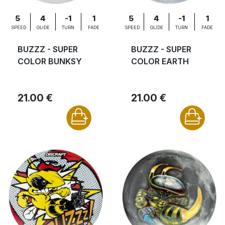
5
4
-1
1
5
4
-1
1
SPEED
GLIDE
TURN
FADE
SPEED
GLIDE
TURN
FADE
BUZZZ - SUPER
BUZZZ - SUPER
COLOR BUNKSY
COLOR EARTH
21.00 €
21.00 €