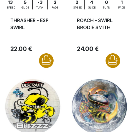
13
5
-3
2
2
4
0
1
SPEED
GLIDE
TURN
FADE
SPEED
GLIDE
TURN
FADE
THRASHER - ESP
ROACH - SWIRL
SWIRL
BRODIE SMITH
22.00 €
24.00 €