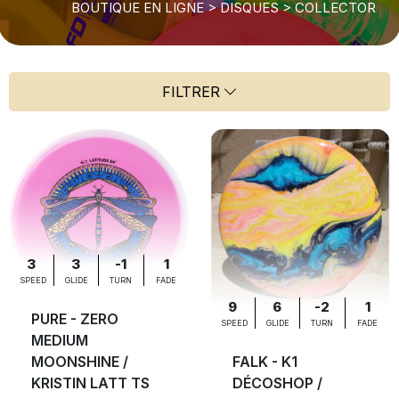
BOUTIQUE EN LIGNE
>
DISQUES
>
COLLECTOR
FILTRER
3
3
-1
1
SPEED
GLIDE
TURN
FADE
9
6
-2
1
PURE - ZERO
SPEED
GLIDE
TURN
FADE
MEDIUM
MOONSHINE /
FALK - K1
KRISTIN LATT TS
DÉCOSHOP /