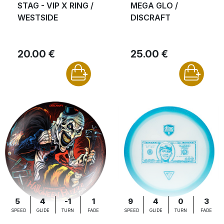
STAG - VIP X RING /
MEGA GLO /
WESTSIDE
DISCRAFT
20.00 €
25.00 €
5
4
-1
1
9
4
0
3
SPEED
GLIDE
TURN
FADE
SPEED
GLIDE
TURN
FADE