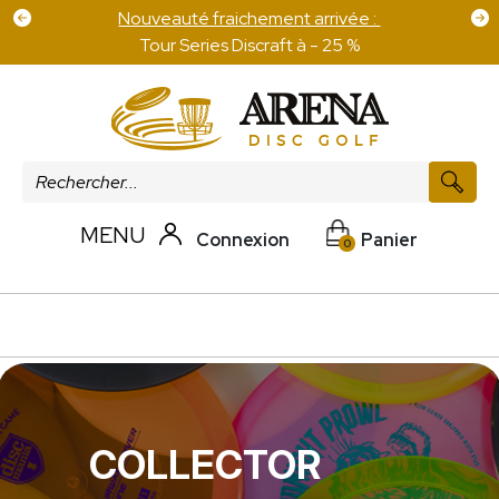
Nouveauté fraichement arrivée :
Tour Series Discraft à - 25 %
MENU
Connexion
Panier
0
COLLECTOR