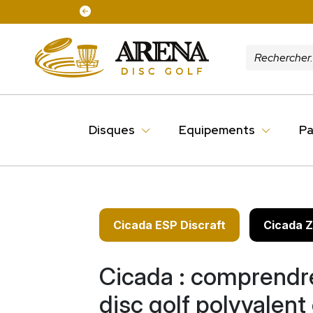
fraichement arrivée :
Tour Series Discraft à - 25 %
Disques
Equipements
Pa
Cicada ESP Discraft
Cicada Z
Cicada : comprendr
disc golf polyvalent 