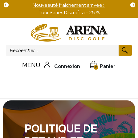
Nouveauté fraichement arrivée :
Tour Series Discraft à - 25 %
MENU
Connexion
Panier
0
POLITIQUE DE